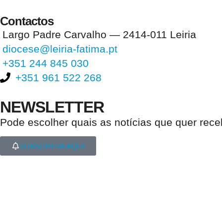
Contactos
Largo Padre Carvalho — 2414-011 Leiria
diocese@leiria-fatima.pt
+351 244 845 030
+351 961 522 268
NEWSLETTER
Pode escolher quais as notícias que quer rec
SUBSCREVA AQUI
Nos últimos 30 dias tivemos 396.690 visitas que abriram 585.149 pági