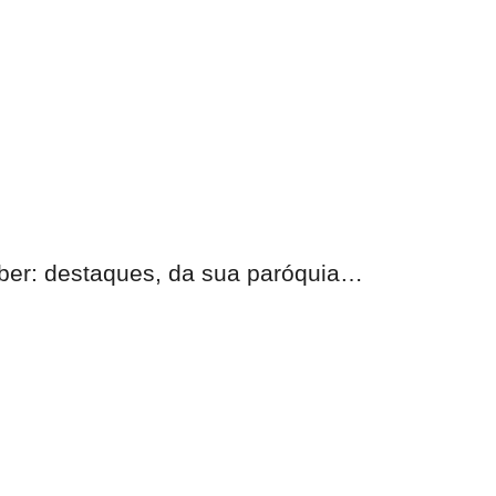
eber: destaques, da sua paróquia…
nas.