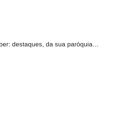
eber:
destaques, da sua paróquia
…