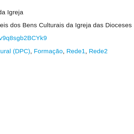
da Igreja
eis dos Bens Culturais da Igreja das Dioceses
42v9q8sgb2BCYk9
ural (DPC)
,
Formação
,
Rede1
,
Rede2