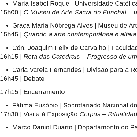
Maria Isabel Roque | Universidade Católi
15h00
|
O Museu de Arte Sacra do Funchal – u
Graça Maria Nóbrega Alves | Museu de Ar
15h45
|
Quando a arte contemporânea é alfaia
Cón. Joaquim Félix de Carvalho | Faculda
16h15
|
Rota das Catedrais – Progresso de um
Carla Varela Fernandes | Divisão para a Ro
16h45
| Debate
17h15
| Encerramento
Fátima Eusébio | Secretariado Nacional do
17h30
| Visita à Exposição
Corpus – Ritualida
Marco Daniel Duarte | Departamento do Pat