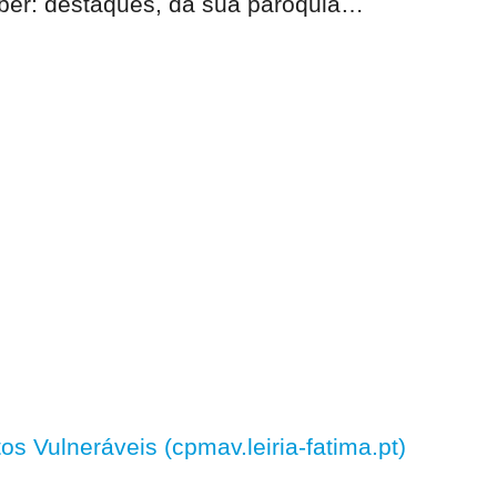
eber:
destaques, da sua paróquia
…
 Vulneráveis (cpmav.leiria-fatima.pt)