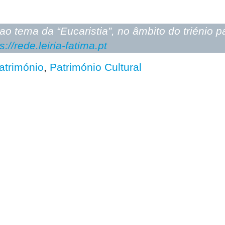
 ao tema da “Eucaristia”, no âmbito do triénio
s://rede.leiria-fatima.pt
atrimónio
,
Património Cultural