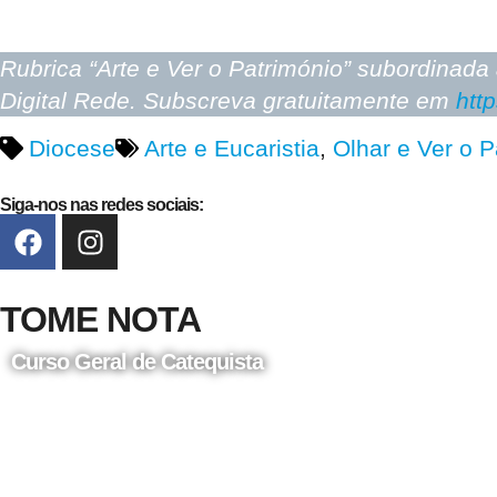
Rubrica “Arte e Ver o Património” subordinada
Digital Rede. Subscreva gratuitamente em
http
Diocese
Arte e Eucaristia
,
Olhar e Ver o P
Siga-nos nas redes sociais:
TOME NOTA
Curso Geral de Catequista
24 de Agosto