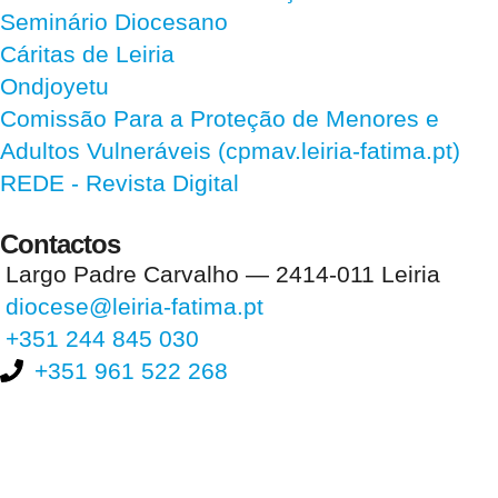
Seminário Diocesano
Cáritas de Leiria
Ondjoyetu
Comissão Para a Proteção de Menores e
Adultos Vulneráveis (cpmav.leiria-fatima.pt)
REDE - Revista Digital
Contactos
Largo Padre Carvalho — 2414-011 Leiria
diocese@leiria-fatima.pt
+351 244 845 030
+351 961 522 268
Nos últimos 30 dias tivemos 399.403 visitas que abriram 593.449
páginas.