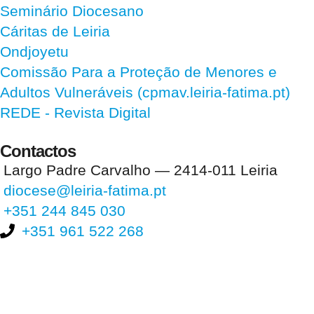
Seminário Diocesano
Cáritas de Leiria
Ondjoyetu
Comissão Para a Proteção de Menores e
Adultos Vulneráveis (cpmav.leiria-fatima.pt)
REDE - Revista Digital
Contactos
Largo Padre Carvalho — 2414-011 Leiria
diocese@leiria-fatima.pt
+351 244 845 030
+351 961 522 268
Nos últimos 30 dias tivemos 398.353 visitas que abriram 586.944
páginas.