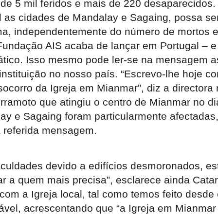
a de 5 mil feridos e mais de 220 desaparecidos
l as cidades de Mandalay e Sagaing, possa se
orma, independentemente do número de mortos e
 Fundação AIS acaba de lançar em Portugal – e
iático. Isso mesmo pode ler-se na mensagem as
instituição no nosso país. “Escrevo-lhe hoje co
ocorro da Igreja em Mianmar”, diz a directora
terramoto que atingiu o centro de Mianmar no d
ay e Sagaing foram particularmente afectadas,
a referida mensagem.
culdades devido a edifícios desmoronados, estr
a quem mais precisa”, esclarece ainda Catari
m a Igreja local, tal como temos feito desde o
sável, acrescentando que “a Igreja em Mianmar 