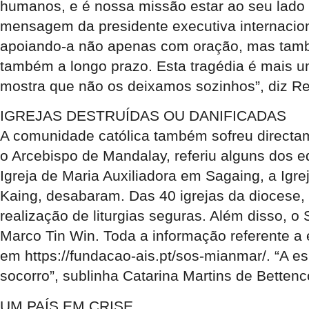
humanos, e é nossa missão estar ao seu lado
mensagem da presidente executiva internacio
apoiando-a não apenas com oração, mas també
também a longo prazo. Esta tragédia é mais um
mostra que não os deixamos sozinhos”, diz Re
IGREJAS DESTRUÍDAS OU DANIFICADAS
A comunidade católica também sofreu directa
o Arcebispo de Mandalay, referiu alguns dos e
Igreja de Maria Auxiliadora em Sagaing, a Ig
Kaing, desabaram. Das 40 igrejas da diocese,
realização de liturgias seguras. Além disso, 
Marco Tin Win. Toda a informação referente a 
em https://fundacao-ais.pt/sos-mianmar/. “A e
socorro”, sublinha Catarina Martins de Betten
UM PAÍS EM CRISE