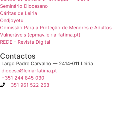
Seminário Diocesano
Cáritas de Leiria
Ondjoyetu
Comissão Para a Proteção de Menores e Adultos
Vulneráveis (cpmav.leiria-fatima.pt)
REDE - Revista Digital
Contactos
Largo Padre Carvalho — 2414-011 Leiria
diocese@leiria-fatima.pt
+351 244 845 030
+351 961 522 268
Nos últimos 30 dias tivemos 402.213 visitas que abriram 600.253
páginas.