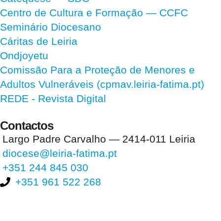
Centro de Cultura e Formação — CCFC
Seminário Diocesano
Cáritas de Leiria
Ondjoyetu
Comissão Para a Proteção de Menores e
Adultos Vulneráveis (cpmav.leiria-fatima.pt)
REDE - Revista Digital
Contactos
Largo Padre Carvalho — 2414-011 Leiria
diocese@leiria-fatima.pt
+351 244 845 030
+351 961 522 268
Nos últimos 30 dias tivemos 404.012 visitas que abriram 602.996
páginas.