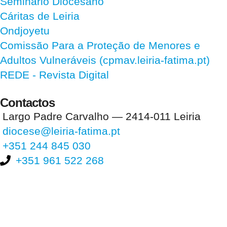
Seminário Diocesano
Cáritas de Leiria
Ondjoyetu
Comissão Para a Proteção de Menores e
Adultos Vulneráveis (cpmav.leiria-fatima.pt)
REDE - Revista Digital
Contactos
Largo Padre Carvalho — 2414-011 Leiria
diocese@leiria-fatima.pt
+351 244 845 030
+351 961 522 268
Nos últimos 30 dias tivemos 401.593 visitas que abriram 601.859
páginas.