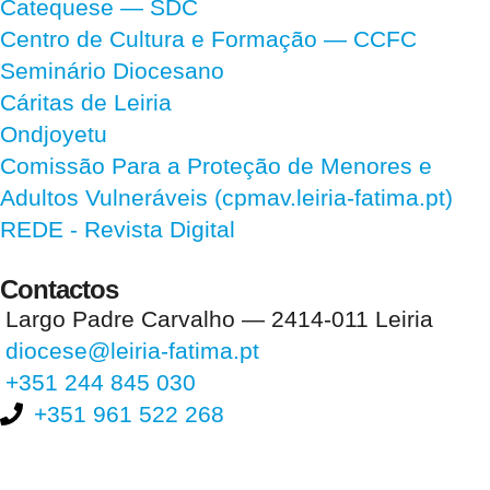
Catequese — SDC
Centro de Cultura e Formação — CCFC
Seminário Diocesano
Cáritas de Leiria
Ondjoyetu
Comissão Para a Proteção de Menores e
Adultos Vulneráveis (cpmav.leiria-fatima.pt)
REDE - Revista Digital
Contactos
Largo Padre Carvalho — 2414-011 Leiria
diocese@leiria-fatima.pt
+351 244 845 030
+351 961 522 268
Nos últimos 30 dias tivemos 399.182 visitas que abriram 593.216
páginas.