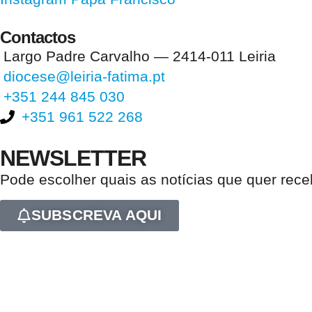
Contactos
Largo Padre Carvalho — 2414-011 Leiria
diocese@leiria-fatima.pt
+351 244 845 030
+351 961 522 268
NEWSLETTER
Pode escolher quais as notícias que quer rec
SUBSCREVA AQUI
Nos últimos 30 dias tivemos 394.531 visitas que abriram 592.193 pági