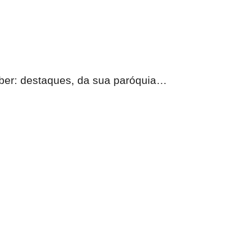
eber:
destaques, da sua paróquia
…