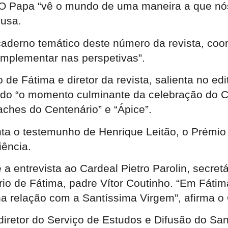
ra. O Papa “vê o mundo de uma maneira a que 
ousa.
derno temático deste número da revista, coord
omplementar nas perspetivas”.
de Fátima e diretor da revista, salienta no edi
do “o momento culminante da celebração do Ce
laches do Centenário” e “Ápice”.
enta o testemunho de Henrique Leitão, o Prémi
iência.
a entrevista ao Cardeal Pietro Parolin, secre
ário de Fátima, padre Vítor Coutinho. “Em Fátim
a relação com a Santíssima Virgem”, afirma o 
 diretor do Serviço de Estudos e Difusão do Sa