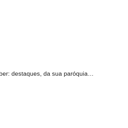
eber: destaques, da sua paróquia…
nas.