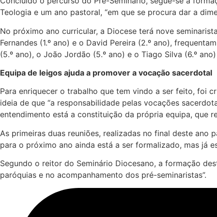
Concluído o percurso do Pré-Seminário, segue-se a formaç
Teologia e um ano pastoral, “em que se procura dar a dimen
No próximo ano curricular, a Diocese terá nove seminarist
Fernandes (1.º ano) e o David Pereira (2.º ano), frequenta
(5.º ano), o João Jordão (5.º ano) e o Tiago Silva (6.º ano
Equipa de leigos ajuda a promover a vocação sacerdotal
Para enriquecer o trabalho que tem vindo a ser feito, foi
ideia de que “a responsabilidade pelas vocações sacerdot
entendimento está a constituição da própria equipa, que re
As primeiras duas reuniões, realizadas no final deste ano
para o próximo ano ainda está a ser formalizado, mas já est
Segundo o reitor do Seminário Diocesano, a formação dest
paróquias e no acompanhamento dos pré-seminaristas”.