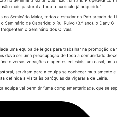
ão no Seminário Maior, que inclui: um ano Propedêutico (n
são mais pastoral a todo o currículo já adquirido”.
as no Seminário Maior, todos a estudar no Patriarcado de L
m o Seminário de Caparide; o Rui Ruivo (3.º ano), o Dany Gi
) frequentam o Seminário dos Olivais.
 criada uma equipa de leigos para trabalhar na promoção da
ais deve ser uma preocupação de toda a comunidade dioces
úne diversas vocações e agentes eclesiais: um casal, uma re
 pastoral, serviram para a equipa se conhecer mutuamente e
á definida a visita às paróquias da vigararia de Leiria.
a equipa vai permitir “uma complementaridade, que se espe