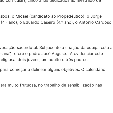
ão curricular), cinco anos dedicados ao mestrado de
isboa: o Micael (candidato ao Propedêutico), o Jorge
l (4.º ano), o Eduardo Caseiro (4.º ano), o António Cardoso
 vocação sacerdotal. Subjacente à criação da equipa está a
ana”, refere o padre José Augusto. A evidenciar este
ligiosa, dois jovens, um adulto e três padres.
 para começar a delinear alguns objetivos. O calendário
ra muito frutuosa, no trabalho de sensibilização nas