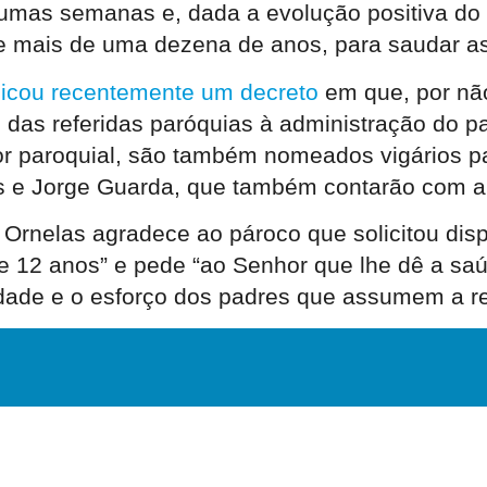
umas semanas e, dada a evolução positiva do q
te mais de uma dezena de anos, para saudar 
licou recentemente um decreto
em que, por não
 das referidas paróquias à administração do p
r paroquial, são também nomeados vigários pa
s e Jorge Guarda, que também contarão com a
é Ornelas agradece ao pároco que solicitou di
nte 12 anos” e pede “ao Senhor que lhe dê a sa
lidade e o esforço dos padres que assumem a r