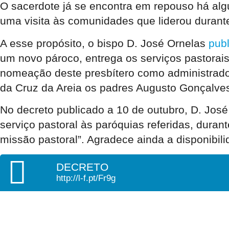
O sacerdote já se encontra em repouso há alg
uma visita às comunidades que liderou duran
A esse propósito, o bispo D. José Ornelas
pub
um novo pároco, entrega os serviços pastorais
nomeação deste presbítero como administrado
da Cruz da Areia os padres Augusto Gonçalve
No decreto publicado a 10 de outubro, D. Jos
serviço pastoral às paróquias referidas, dura
missão pastoral”. Agradece ainda a disponibi
DECRETO
http://l-f.pt/Fr9g