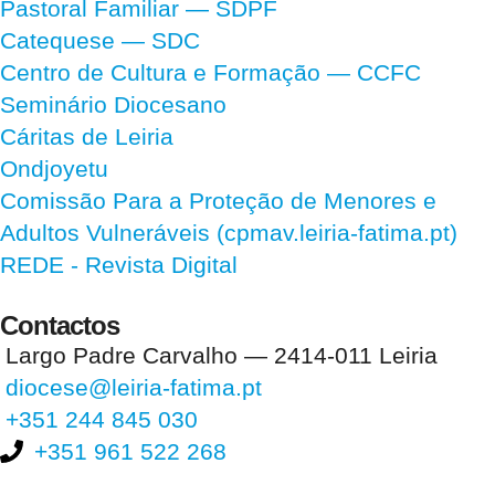
Pastoral Familiar — SDPF
Catequese — SDC
Centro de Cultura e Formação — CCFC
Seminário Diocesano
Cáritas de Leiria
Ondjoyetu
Comissão Para a Proteção de Menores e
Adultos Vulneráveis (cpmav.leiria-fatima.pt)
REDE - Revista Digital
Contactos
Largo Padre Carvalho — 2414-011 Leiria
diocese@leiria-fatima.pt
+351 244 845 030
+351 961 522 268
Nos últimos 30 dias tivemos 394.510 visitas que abriram 589.802
páginas.