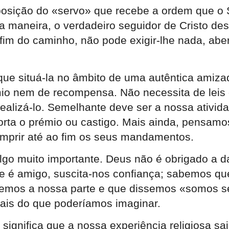
posição do «servo» que recebe a ordem que o S
maneira, o verdadeiro seguidor de Cristo des
 fim do caminho, não pode exigir-lhe nada, ab
á que situá-la no âmbito de uma autêntica amiz
mio nem de recompensa. Não necessita de lei
realizá-lo. Semelhante deve ser a nossa ativi
orta o prémio ou castigo. Mais ainda, pensam
mprir até ao fim os seus mandamentos.
algo muito importante. Deus não é obrigado a
ue é amigo, suscita-nos confiança; sabemos q
zemos a nossa parte e que dissemos «somos s
ais do que poderíamos imaginar.
ignifica que a nossa experiência religiosa sai 