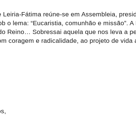
e Leiria-Fátima reúne-se em Assembleia, presi
ob o lema: “Eucaristia, comunhão e missão”. A 
o do Reino… Sobressai aquela que nos leva a p
om coragem e radicalidade, ao projeto de vid
s,