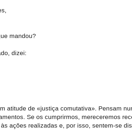
es,
o que mandou?
do, dizei:
 atitude de «justiça comutativa». Pensam num 
damentos. Se os cumprirmos, mereceremos re
s ações realizadas e, por isso, sentem-se dis