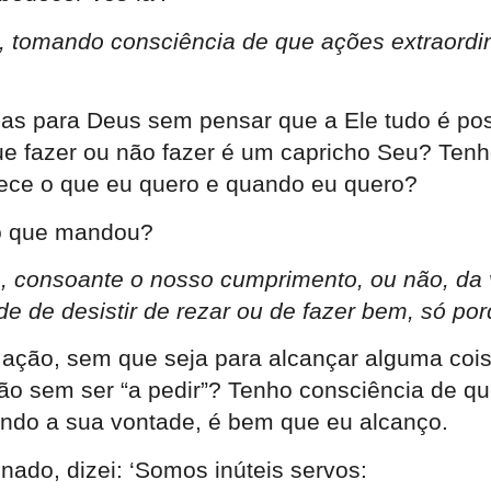
el, tomando consciência de que ações extraord
as para Deus sem pensar que a Ele tudo é pos
 fazer ou não fazer é um capricho Seu? Tenho 
tece o que eu quero e quando eu quero?
o o que mandou?
e, consoante o nosso cumprimento, ou não, d
e de desistir de rezar ou de fazer bem, só po
a ação, sem que seja para alcançar alguma coi
ação sem ser “a pedir”? Tenho consciência de 
ndo a sua vontade, é bem que eu alcanço.
enado, dizei: ‘Somos inúteis servos: