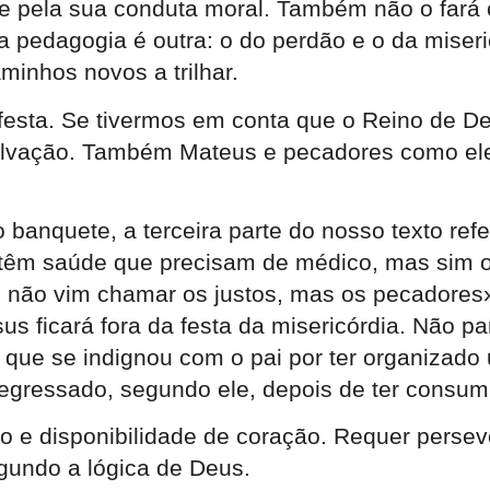
e pela sua conduta moral. Também não o fará 
 pedagogia é outra: o do perdão e o da miseri
inhos novos a trilhar.
a festa. Se tivermos em conta que o Reino de 
alvação. Também Mateus e pecadores como ele
nquete, a terceira parte do nosso texto refere
têm saúde que precisam de médico, mas sim os 
e Eu não vim chamar os justos, mas os pecadore
sus ficará fora da festa da misericórdia. Não p
que se indignou com o pai por ter organizado 
regressado, segundo ele, depois de ter consu
cio e disponibilidade de coração. Requer perse
gundo a lógica de Deus.