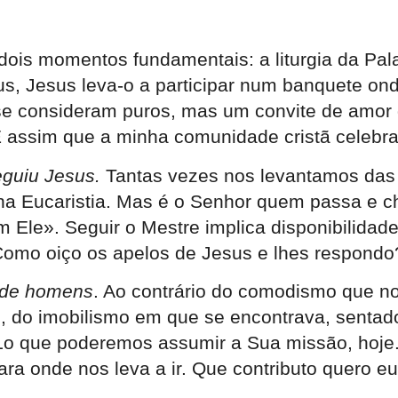
 dois momentos fundamentais: a liturgia da Pala
, Jesus leva-o a participar num banquete on
se consideram puros, mas um convite de amor 
É assim que a minha comunidade cristã celebra
eguiu Jesus.
Tantas vezes nos levantamos das 
 na Eucaristia. Mas é o Senhor quem passa e 
com Ele». Seguir o Mestre implica disponibilid
. Como oiço os apelos de Jesus e lhes respond
s de homens
. Ao contrário do comodismo que no
 do imobilismo em que se encontrava, sentado 
 que poderemos assumir a Sua missão, hoje. S
ra onde nos leva a ir. Que contributo quero eu