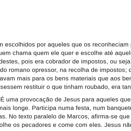
m escolhidos por aqueles que os reconheciam 
 quem chama quem ele quer e escolhe até aque
estes, pois era cobrador de impostos, ou seja
ado romano opressor, na recolha de impostos;
avam mais para os bens materiais que aos bens 
sessem restituir o que tinham roubado, era t
É uma provocação de Jesus para aqueles que
i mais longe. Participa numa festa, num banqu
cas. No texto paralelo de Marcos, afirma-se que
colhe os pecadores e come com eles. Jesus não