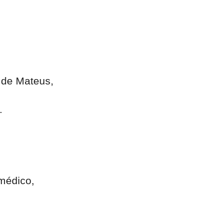
 de Mateus,
.
médico,