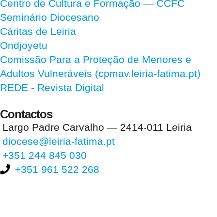
Centro de Cultura e Formação — CCFC
Seminário Diocesano
Cáritas de Leiria
Ondjoyetu
Comissão Para a Proteção de Menores e
Adultos Vulneráveis (cpmav.leiria-fatima.pt)
REDE - Revista Digital
Contactos
Largo Padre Carvalho — 2414-011 Leiria
diocese@leiria-fatima.pt
+351 244 845 030
+351 961 522 268
Nos últimos 30 dias tivemos 399.841 visitas que abriram 593.914
páginas.