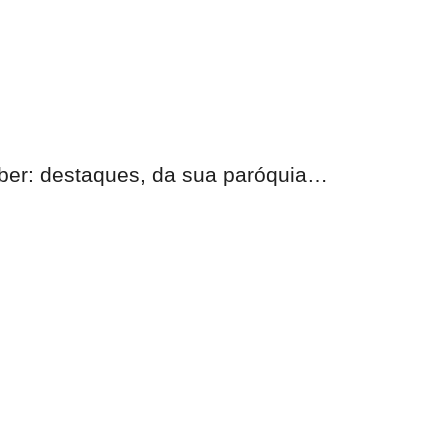
eber: destaques, da sua paróquia…
nas.