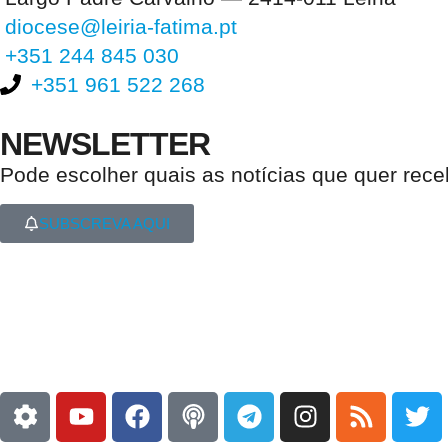
diocese@leiria-fatima.pt
+351 244 845 030
+351 961 522 268
NEWSLETTER
Pode escolher quais as notícias que quer rec
SUBSCREVA AQUI
Nos últimos 30 dias tivemos 399.397 visitas que abriram 596.080 pági