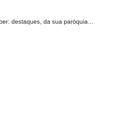
eber:
destaques, da sua paróquia
…