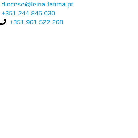
diocese@leiria-fatima.pt
+351 244 845 030
+351 961 522 268
Nos últimos 30 dias tivemos 404.541 visitas que abriram 606.110
páginas.