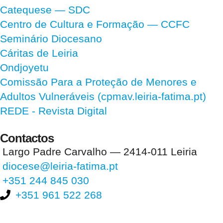
Catequese — SDC
Centro de Cultura e Formação — CCFC
Seminário Diocesano
Cáritas de Leiria
Ondjoyetu
Comissão Para a Proteção de Menores e
Adultos Vulneráveis (cpmav.leiria-fatima.pt)
REDE - Revista Digital
Contactos
Largo Padre Carvalho — 2414-011 Leiria
diocese@leiria-fatima.pt
+351 244 845 030
+351 961 522 268
Nos últimos 30 dias tivemos 402.737 visitas que abriram 597.076
páginas.