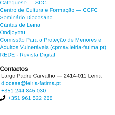
Catequese — SDC
Centro de Cultura e Formação — CCFC
Seminário Diocesano
Cáritas de Leiria
Ondjoyetu
Comissão Para a Proteção de Menores e
Adultos Vulneráveis (cpmav.leiria-fatima.pt)
REDE - Revista Digital
Contactos
Largo Padre Carvalho — 2414-011 Leiria
diocese@leiria-fatima.pt
+351 244 845 030
+351 961 522 268
Nos últimos 30 dias tivemos 397.014 visitas que abriram 593.165
páginas.