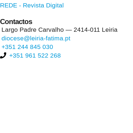
REDE - Revista Digital
Contactos
Largo Padre Carvalho — 2414-011 Leiria
diocese@leiria-fatima.pt
+351 244 845 030
+351 961 522 268
Nos últimos 30 dias tivemos 399.473 visitas que abriram 588.138
páginas.