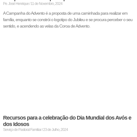
Pe. José Henrique
11 de Novembro, 2024
A Campanha do Advento é a proposta de uma caminhada para realizar em
família, enquanto se constrói o logotipo do Jubileu e se procura perceber o seu
sentido, e acendendo as velas da Coroa de Advento.
Recursos para a celebração do Dia Mundial dos Avós e
dos Idosos
Serviço de Pastoral Familiar
23 de Julho, 2024