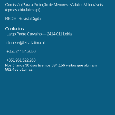
Comissão Para a Proteção de Menores e Adultos Vulneráveis
(cpmav.leiria-fatima.pt)
REDE - Revista Digital
Contactos
Largo Padre Carvalho — 2414-011 Leiria
diocese@leiria-fatima.pt
+351 244 845 030
+351 961 522 268
Nos últimos 30 dias tivemos 394.156 visitas que abriram
582.455 páginas.