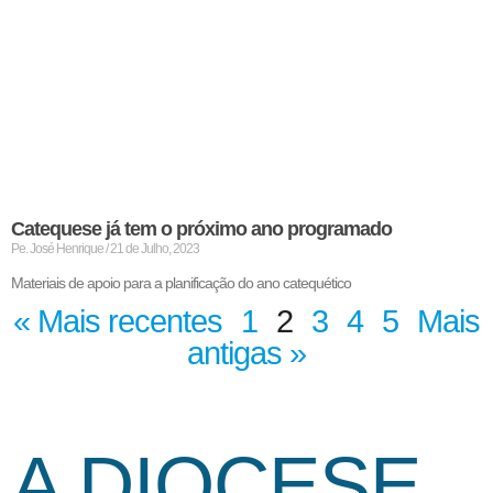
Catequese já tem o próximo ano programado
Pe. José Henrique
21 de Julho, 2023
Materiais de apoio para a planificação do ano catequético
« Mais recentes
1
2
3
4
5
Mais
antigas »
A DIOCESE