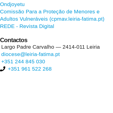
Ondjoyetu
Comissão Para a Proteção de Menores e
Adultos Vulneráveis (cpmav.leiria-fatima.pt)
REDE - Revista Digital
Contactos
Largo Padre Carvalho — 2414-011 Leiria
diocese@leiria-fatima.pt
+351 244 845 030
+351 961 522 268
Nos últimos 30 dias tivemos 393.282 visitas que abriram 588.373
páginas.