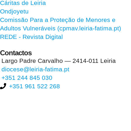
Cáritas de Leiria
Ondjoyetu
Comissão Para a Proteção de Menores e
Adultos Vulneráveis (cpmav.leiria-fatima.pt)
REDE - Revista Digital
Contactos
Largo Padre Carvalho — 2414-011 Leiria
diocese@leiria-fatima.pt
+351 244 845 030
+351 961 522 268
Nos últimos 30 dias tivemos 402.517 visitas que abriram 596.828
páginas.