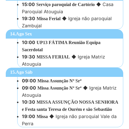
15:00
◆
Casa
Serviço paroquial de Cartório
Paroquial Atouguia
19:30
◆
Igreja não paroquial
Missa Ferial
Zambujal
14.Ago Sex
10:00
UP13 FÁTIMA Reunião Equipa
Sacerdotal
19:30
◆
Igreja Matriz
MISSA FERIAL
Atouguia
15.Ago Sáb
09:00
Missa Assunção Nª Srª
09:00
◆
Igreja Matriz
Missa Assunção Nª Srª
Atouguia
10:30
MISSA ASSUNÇÃO NOSSA SENHORA
e Festa santa Teresa de Ourém e são Sebastião
19:00
◆
Igreja não paroquial Vale da
Missa
Perra