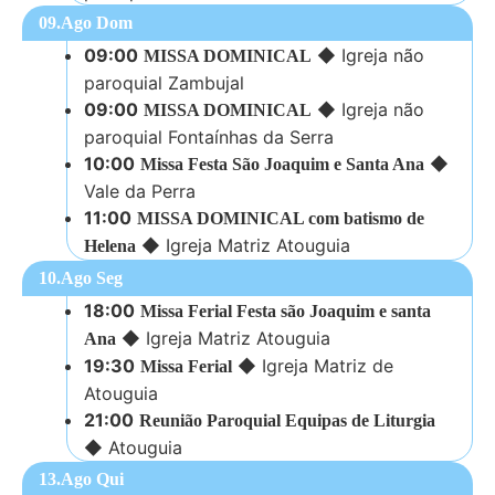
09.Ago Dom
09:00
◆
Igreja não
MISSA DOMINICAL
paroquial Zambujal
09:00
◆
Igreja não
MISSA DOMINICAL
paroquial Fontaínhas da Serra
10:00
◆
Missa Festa São Joaquim e Santa Ana
Vale da Perra
11:00
MISSA DOMINICAL com batismo de
◆
Igreja Matriz Atouguia
Helena
10.Ago Seg
18:00
Missa Ferial Festa são Joaquim e santa
◆
Igreja Matriz Atouguia
Ana
19:30
◆
Igreja Matriz de
Missa Ferial
Atouguia
21:00
Reunião Paroquial Equipas de Liturgia
◆
Atouguia
13.Ago Qui