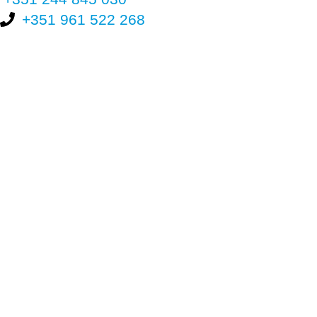
+351 961 522 268
Nos últimos 30 dias tivemos 399.253 visitas que abriram 587.889
páginas.