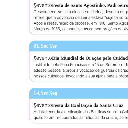
§evento
Festa de Santo Agostinho, Padroeir
Desconhece-se se a diocese de Leiria, desde a orige
refere que a povoação de Leiria estava “sujeita no
Após a restauração da diocese, em 1918, Santo Agost
Março de 1955, ao anunciar as comemorações do XVI 
01.Set Ter
§evento
Dia Mundial de Oração pelo Cuidad
Instituído pelo Papa Francisco em 15 de Setembro de
adesão pessoal à própria vocação de guardiã da cri
nossos cuidados, invocando a sua ajuda para a prot
14.Set Seg
§evento
Festa da Exaltação da Santa Cruz
A data recorda a dedicação das Basílicas sobre o Gó
quais foram recuperados as relíquias da cruz e, so