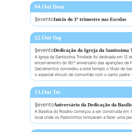
04.Out Dom
§evento
Início do 3º trimestre nas Escolas
12.Out Seg
§evento
Dedicação da Igreja da Santíssima 
A Igreja da Santíssima Trindade foi dedicada em 12 
encerramento do 90.º aniversário das aparições de 
Sacramentos concedeu a este templo o título de basí
o especial vínculo de comunhão com o santo padre 
13.Out Ter
§evento
Aniversário da Dedicação da Basíli
A Basílica do Rosário começou a ser construída em 
local onde os Pastorinhos brincavam a fazer uma pe