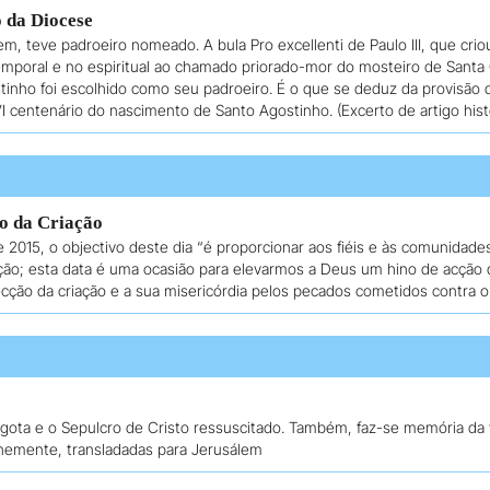
o da Diocese
m, teve padroeiro nomeado. A bula Pro excellenti de Paulo III, que crio
 temporal e no espiritual ao chamado priorado-mor do mosteiro de Sant
inho foi escolhido como seu padroeiro. É o que se deduz da provisão d
centenário do nascimento de Santo Agostinho. (Excerto de artigo histór
o da Criação
 2015, o objectivo deste dia “é proporcionar aos fiéis e às comunidades
ação; esta data é uma ocasião para elevarmos a Deus um hino de acção 
ecção da criação e a sua misericórdia pelos pecados cometidos contra
lgota e o Sepulcro de Cristo ressuscitado. Também, faz-se memória da v
lenemente, transladadas para Jerusálem