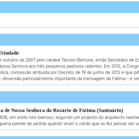
Trindade
de outubro de 2007 pelo cardeal Tarcisio Bertone, então Secretário de 
Nossa Senhora aos três pequenos pastores videntes. Em 2012, a Congreg
lica, concessão atribuída por Decreto de 19 de junho de 2012 e que pô
– dimensão particularmente importante da mensagem de Fátima – e sim
ca de Nossa Senhora do Rosário de Fátima (Santuário)
1928, em estilo neo-barroco, segundo um projecto do arquitecto neerl
quena parede de pedras quando viram o clarão que os fez pensar ser u