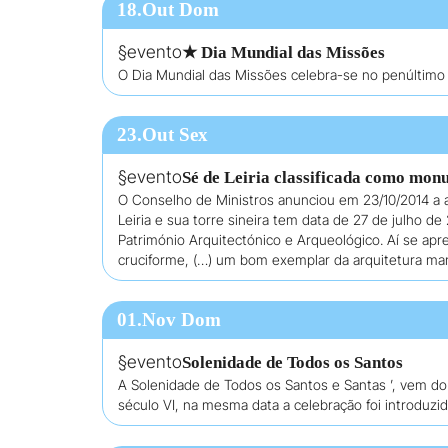
18.Out Dom
§evento
★ Dia Mundial das Missões
O Dia Mundial das Missões celebra-se no penúltim
23.Out Sex
§evento
Sé de Leiria classificada como mon
O Conselho de Ministros anunciou em 23/10/2014 a a
Leiria e sua torre sineira tem data de 27 de julho 
Património Arquitectónico e Arqueológico. Aí se apre
cruciforme, (…) um bom exemplar da arquitetura man
01.Nov Dom
§evento
Solenidade de Todos os Santos
A Solenidade de Todos os Santos e Santas ’, vem do
século VI, na mesma data a celebração foi introduz