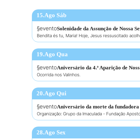
15.Ago Sáb
§evento
Solenidade da Assunção de Nossa S
Bendita és tu, Maria! Hoje, Jesus ressuscitado acol
19.Ago Qua
§evento
Aniversário da 4.ª Aparição de Nos
Ocorrida nos Valinhos.
20.Ago Qui
§evento
Aniversário da morte da fundadora
Organização: Grupo da Imaculada - Fundação Aposto
28.Ago Sex