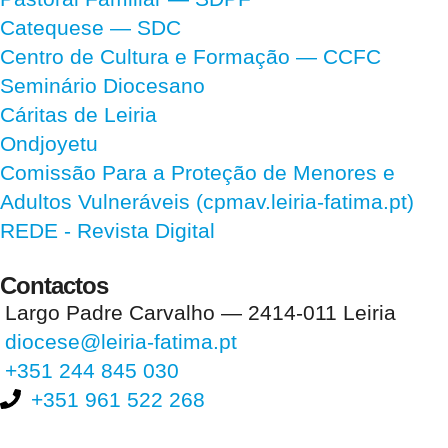
Catequese — SDC
Centro de Cultura e Formação — CCFC
Seminário Diocesano
Cáritas de Leiria
Ondjoyetu
Comissão Para a Proteção de Menores e
Adultos Vulneráveis (cpmav.leiria-fatima.pt)
REDE - Revista Digital
Contactos
Largo Padre Carvalho — 2414-011 Leiria
diocese@leiria-fatima.pt
+351 244 845 030
+351 961 522 268
Nos últimos 30 dias tivemos 396.168 visitas que abriram 584.596
páginas.