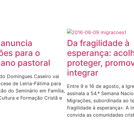
 anuncia
Da fragilidade à
es para o
esperança: acolh
ano pastoral
proteger, promov
integrar
do Domingues Caseiro vai
ocese de Leiria-Fátima para
Entre 9 e 16 de agosto, a Igr
ção do Seminário em Família,
assinala a 54.ª Semana Nacio
ultura e Formação Cristã e
Migrações, subordinada ao 
fragilidade à esperança». A in
convida as comunidades cris