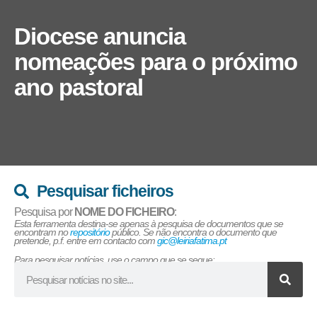
Diocese anuncia
nomeações para o próximo
ano pastoral
Pesquisar ficheiros
Pesquisa por
NOME DO FICHEIRO
:
Esta ferramenta destina-se apenas à pesquisa de documentos que se
encontram no
repositório
público. Se não encontra o documento que
pretende, p.f. entre em contacto com
gic@leiriafatima.pt
Para pesquisar notícias, use o campo que se segue: