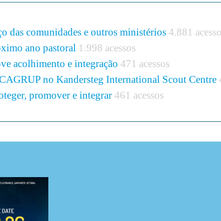
o das comunidades e outros ministérios
4.881 acess
óximo ano pastoral
1.998 acessos
e acolhimento e integração
471 acessos
ACAGRUP no Kandersteg International Scout Centre
roteger, promover e integrar
461 acessos