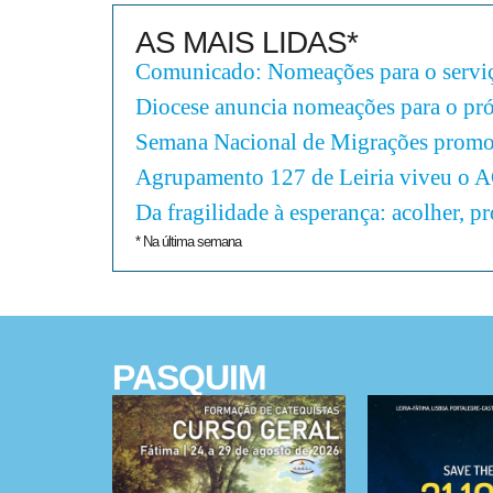
AS MAIS LIDAS*
Comunicado: Nomeações para o serviç
Diocese anuncia nomeações para o pr
Semana Nacional de Migrações promov
Agrupamento 127 de Leiria viveu o 
Da fragilidade à esperança: acolher, p
* Na última semana
PASQUIM