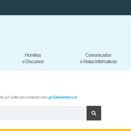
Homilias
Comunicados
e Discursos
e Notas Informativas
e, p.f. entre em contacto com
gic@leiriafatima.pt