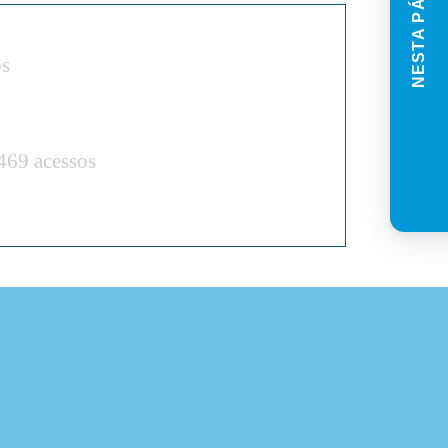
NESTA PÁGINA
os
469 acessos