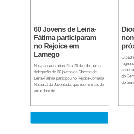
60 Jovens de Leiria-
Dio
Fátima participaram
nom
no Rejoice em
pró
Lamego
O padre
regress
Nos passados dias 24 a 26 de julho, uma
assumir
delegação de 60 jovens da Diocese de
do Cent
Leiria-Fátima participou no Rejoice-Jornada
do Serv
Nacional da Juventude, que reuniu mais de
um milhar de
Ver mais notícias da DIOCESE