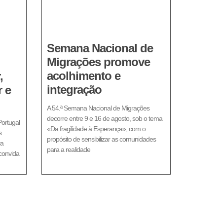
Semana Nacional de
Migrações promove
acolhimento e
,
integração
 e
A 54.ª Semana Nacional de Migrações
decorre entre 9 e 16 de agosto, sob o tema
Portugal
«Da fragilidade à Esperança», com o
s
propósito de sensibilizar as comunidades
Da
para a realidade
 convida