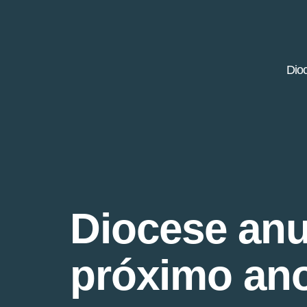
Dio
Diocese an
próximo ano