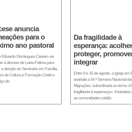
cese anuncia
eações para o
Da fragilidade à
ximo ano pastoral
esperança: acolher
proteger, promover
 Eduardo Domingues Caseiro vai
integrar
ar à diocese de Leiria-Fátima para
 a direção do Seminário em Família,
Entre 9 e 16 de agosto, a Igreja em 
ro de Cultura e Formação Cristã e
assinala a 54.ª Semana Nacional da
iço de
Migrações, subordinada ao tema «
fragilidade à esperança». A iniciativa
as comunidades cristãs