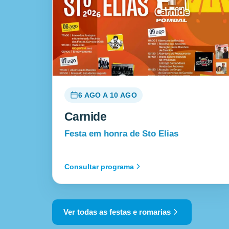
6 AGO A 10 AGO
Carnide
Festa em honra de Sto Elias
Consultar programa
Ver todas as festas e romarias